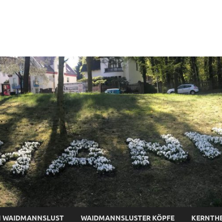
tive-Waidmannslust
N WAIDMANNSLUST
WAIDMANNSLUSTER KÖPFE
KERNTH