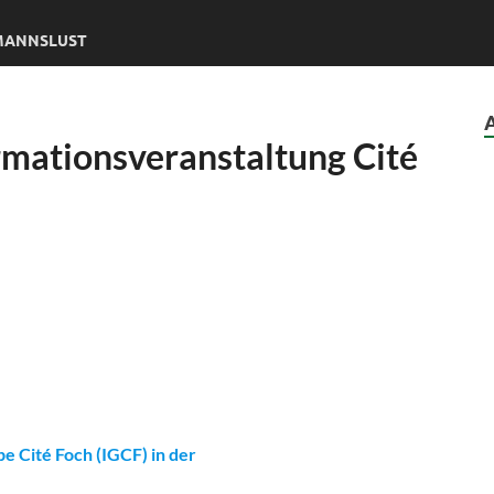
DMANNSLUST
ormationsveranstaltung
Cité
e Cité Foch (IGCF) in der