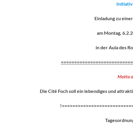
Initiat
Einladung zu eine
am Montag, 6.2.2
in der Aula des 
===========================
Motto d
Die Cité Foch soll ein lebendiges und attrak
!
==========================
Tagesordnun