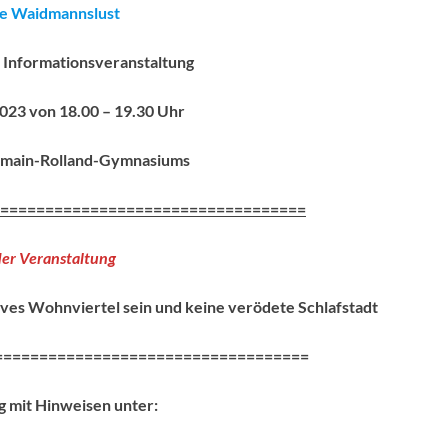
ive Waidmannslust
r Informationsveranstaltung
023 von 18.00 – 19.30 Uhr
Romain-Rolland-Gymnasiums
==================================
er Veranstaltung
tives Wohnviertel sein und keine verödete Schlafstadt
===================================
g mit Hinweisen
unter: