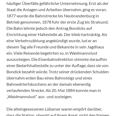
häufiger Überfälle gefährliche Unternehmung. Erst als der
Staat die Anlagen und Arbeiten übernahm, ging es voran.
1877 wurde die Bahnstrecke bis Neubrandenburg in
Betrieb genommen, 1878 fuhr der erste Zug bis Stralsund.
Die Bahn lehnte jedoch den Antrag Bondicks auf
Einrichtung einer Haltestelle ab. Der blieb hartnäckig. Als
eine Verkehrszählung angekündigt wurde, lud er an
diesem Tag alle Freunde und Bekannte in sein Jagdhaus
ein. Viele Reisende begehrten so, in Waidmannslust
auszusteigen. Die Eisenbahndirektion stimmte daraufhin
einer Bedarfshaltestelle zu unter der Auflage, dass sie von
Bondick bezahlt würde. Trotz seiner drückenden Schulden
übernahm erden Bau eines Bahnsteigs und eines
Bahnwärterhäuschens an der damals ebenerdig
verlaufenden Strecke. Ab 20. Mai 1884 konnte man in
„Waidmannslust“ aus- und zusteigen.
Die alteingesessenen Lübarser waren empört darüber,
dass die Station, obwohl auf ihrem Areal, nicht den Namen