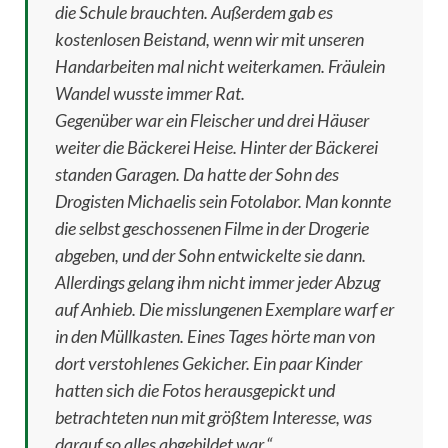
die Schule brauchten. Außerdem gab es
kostenlosen Beistand, wenn wir mit unseren
Handarbeiten mal nicht weiterkamen. Fräulein
Wandel wusste immer Rat.
Gegenüber war ein Fleischer und drei Häuser
weiter die Bäckerei Heise. Hinter der Bäckerei
standen Garagen. Da hatte der Sohn des
Drogisten Michaelis sein Fotolabor. Man konnte
die selbst geschossenen Filme in der Drogerie
abgeben, und der Sohn entwickelte sie dann.
Allerdings gelang ihm nicht immer jeder Abzug
auf Anhieb. Die misslungenen Exemplare warf er
in den Müllkasten. Eines Tages hörte man von
dort verstohlenes Gekicher. Ein paar Kinder
hatten sich die Fotos herausgepickt und
betrachteten nun mit größtem Interesse, was
darauf so alles abgebildet war.“