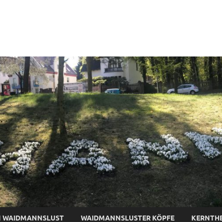
tive-Waidmannslust
N WAIDMANNSLUST
WAIDMANNSLUSTER KÖPFE
KERNTH