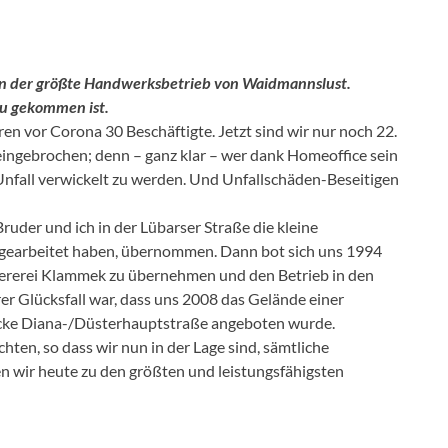
ern der größte Handwerksbetrieb von Waidmannslust.
zu gekommen ist.
ren vor Corona 30 Beschäftigte. Jetzt sind wir nur noch 22.
 eingebrochen; denn – ganz klar – wer dank Homeoffice sein
n Unfall verwickelt zu werden. Und Unfallschäden-Beseitigen
uder und ich in der Lübarser Straße die kleine
te gearbeitet haben, übernommen. Dann bot sich uns 1994
ckiererei Klammek zu übernehmen und den Betrieb in den
rer Glücksfall war, dass uns 2008 das Gelände einer
Ecke Diana-/Düsterhauptstraße angeboten wurde.
hten, so dass wir nun in der Lage sind, sämtliche
n wir heute zu den größten und leistungsfähigsten