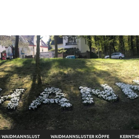
tive-Waidmannslust
N WAIDMANNSLUST
WAIDMANNSLUSTER KÖPFE
KERNTH