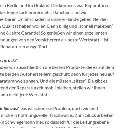
er in Berlin und im Umland. Die können zwar Reparaturen
er keine Lackiererei mehr. Daneben sind wir
arierbaren Unfallschäden in unsere Hände geben. Bei den
 Qualität haben wollen. Denn billig und „schnell mal eben“
ine 6 Jahre Garantie! So genießen wir einen exzellenten
chnungen von den Versicherern als beste Werkstatt – ist
 Reparaturen ausgeführt.
e zurück?
en wir ausschließlich die besten Produkte, die es auf dem
 bei den Autoherstellern geschult; denn für jedes neu auf
aturanweisungen. Und die müssen „sitzen“. Da gibt es
d der Reparaturzeit mobil bleiben, stellen wir ihnen
ann nicht jede Werkstatt!
r Sie aus?
Das ist schon ein Problem; doch wir sind
r mich ein hoffnungsvoller Nachwuchs. Zum Glück arbeiten
n Schwiegersohn hier, so dass ich für die Leitungsebene