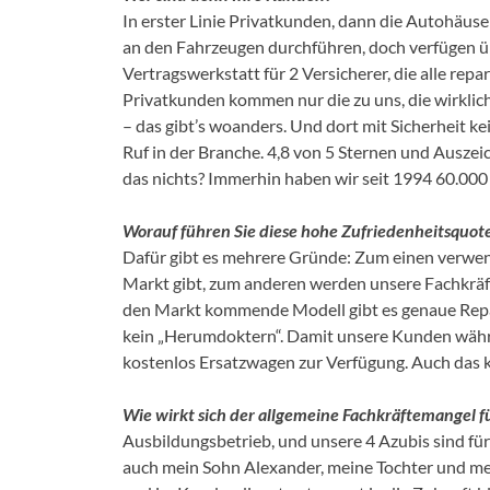
In erster Linie Privatkunden, dann die Autohäus
an den Fahrzeugen durchführen, doch verfügen üb
Vertragswerkstatt für 2 Versicherer, die alle rep
Privatkunden kommen nur die zu uns, die wirklich
– das gibt’s woanders. Und dort mit Sicherheit ke
Ruf in der Branche. 4,8 von 5 Sternen und Auszei
das nichts? Immerhin haben wir seit 1994 60.000
Worauf führen Sie diese hohe Zufriedenheitsquot
Dafür gibt es mehrere Gründe: Zum einen verwend
Markt gibt, zum anderen werden unsere Fachkräfte
den Markt kommende Modell gibt es genaue Repar
kein „Herumdoktern“. Damit unsere Kunden währen
kostenlos Ersatzwagen zur Verfügung. Auch das k
Wie wirkt sich der allgemeine Fachkräftemangel fü
Ausbildungsbetrieb, und unsere 4 Azubis sind fü
auch mein Sohn Alexander, meine Tochter und mei